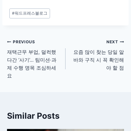
Post
#
워드프레스블로그
Tags:
글
PREVIOUS
NEXT
재택근무 부업, 덜컥했
요즘 많이 찾는 당일 알
탐
다간 ‘사기’… 팀미션·과
바와 구직 시 꼭 확인해
색
제 수행 명목 조심하세
야 할 점
요
Similar Posts