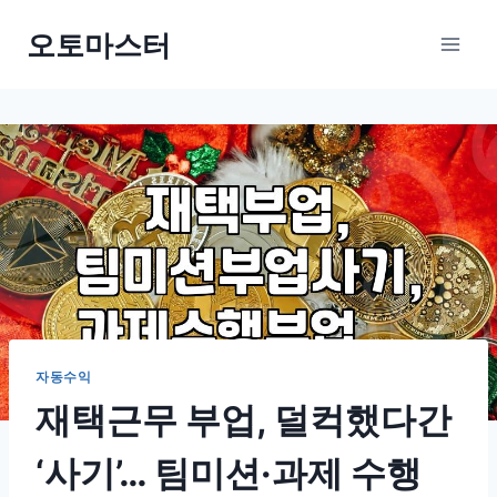
Skip
오토마스터
to
content
자동수익
재택근무 부업, 덜컥했다간
‘사기’… 팀미션·과제 수행